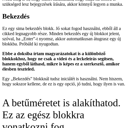
szükséged lesz bejegyzések írására, akkor könnyű legyen a munka.
Bekezdés
Ez egy sima bekezdés blokk. Jó sokat fogod használni, ebből áll a
cikked legnagyobb része. Minden bekezdés egy új blokkot jelent,
szóval, ha „Enter”-t nyomsz, akkor automatikusan átugrasz egy új
blokkba. Próbáld ki nyugodtan.
Ebbe a doksiba írtam magyarázatokat is a különböző
blokkokhoz, hogy ne csak a videó és a leckeleírás segítsen,
hanem egyből láthasd, mikre is képes ez a szerkesztő, amikor
élesben teszteled.
Egy „Bekezdés” blokknál tudsz iniciálét is használni. Nem hiszem,
hogy sokszor kellene, de ez is egy opció, jó tudni, hogy ilyen is van.
A betűméretet is alakíthatod.
Ez az egész blokkra
vonatkozni fog.