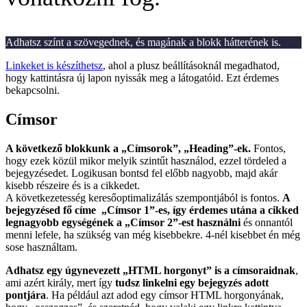
Adhatsz színt a szövegednek, és magának a blokk hátterének is.
Linkeket is készíthetsz
, ahol a plusz beállításoknál megadhatod,
hogy kattintásra új lapon nyissák meg a látogatóid. Ezt érdemes
bekapcsolni.
Címsor
A következő blokkunk a „Címsorok”, „Heading”-ek.
Fontos,
hogy ezek közül mikor melyik szintűt használod, ezzel tördeled a
bejegyzésedet. Logikusan bontsd fel előbb nagyobb, majd akár
kisebb részeire és is a cikkedet.
A következetesség keresőoptimalizálás szempontjából is fontos.
A
bejegyzésed fő címe „Címsor 1”-es, így érdemes utána a cikked
legnagyobb egységének a „Címsor 2”-est használni
és onnantól
menni lefele, ha szükség van még kisebbekre. 4-nél kisebbet én még
sose használtam.
Adhatsz egy úgynevezett „HTML horgonyt” is a címsoraidnak
,
ami azért király, mert így
tudsz linkelni egy bejegyzés adott
pontjára
. Ha például azt adod egy címsor HTML horgonyának,