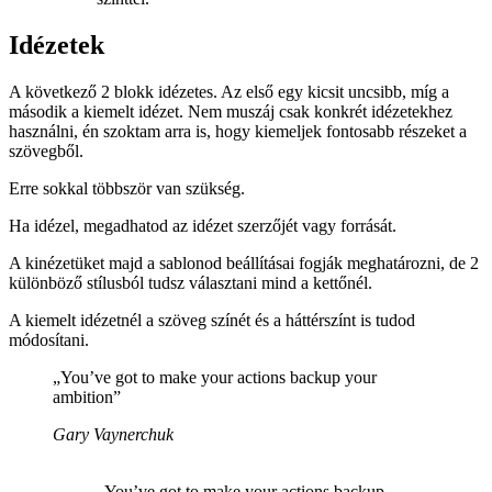
Idézetek
A következő 2 blokk idézetes. Az első egy kicsit uncsibb, míg a
második a kiemelt idézet. Nem muszáj csak konkrét idézetekhez
használni, én szoktam arra is, hogy kiemeljek fontosabb részeket a
szövegből.
Erre sokkal többször van szükség.
Ha idézel, megadhatod az idézet szerzőjét vagy forrását.
A kinézetüket majd a sablonod beállításai fogják meghatározni, de 2
különböző stílusból tudsz választani mind a kettőnél.
A kiemelt idézetnél a szöveg színét és a háttérszínt is tudod
módosítani.
„You’ve got to make your actions backup your
ambition”
Gary Vaynerchuk
„You’ve got to make your actions backup