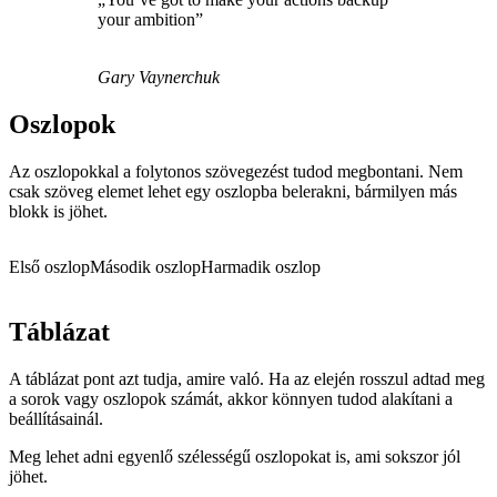
your ambition”
Gary Vaynerchuk
Oszlopok
Az oszlopokkal a folytonos szövegezést tudod megbontani. Nem
csak szöveg elemet lehet egy oszlopba belerakni, bármilyen más
blokk is jöhet.
Első oszlop
Második oszlop
Harmadik oszlop
Táblázat
A táblázat pont azt tudja, amire való. Ha az elején rosszul adtad meg
a sorok vagy oszlopok számát, akkor könnyen tudod alakítani a
beállításainál.
Meg lehet adni egyenlő szélességű oszlopokat is, ami sokszor jól
jöhet.