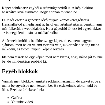
Képet behúzhatsz egyből a számítógépedről is. A kép blokkot
használva kiválaszthatod, hogy honnan töltenéd be.
Feltöltés esetén a gépeden lévő fájljaid között keresgélhetsz.
Használhatod a médiatárat is, ha olyan tartalmat akarsz berakni, ami
már felkerült a weboldaladra. Ha a gépedről töltesz fel egyet, akkor
az is megjelenik utána a médiatáradban.
Akár webcímből is betölthetsz egy képet, de ezt nem nagyon
ajánlom, mert ha ott valami történik vele, akkor nálad se fog utána
működni, és törött linkjeid, képeid lesznek.
Ide nem teszek be egy képet, mert nem biztos, hogy nálad jól töltene
be, de mindenképp próbáld ki.
Egyéb blokkok
Vannak még blokkok, amiket szoktunk használni, de ezeket ebbe a
minta bejegyzésbe nem teszem be. Ha érdekelnek, akkor tedd be
őket. Ezek az érdekesebbek:
Galéria
Youtube videó