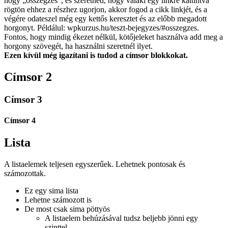
hogy „osszegzes”, és szeretnéd, hogy valaki egy linkre kattintva
rögtön ehhez a részhez ugorjon, akkor fogod a cikk linkjét, és a
végére odateszel még egy kettős keresztet és az előbb megadott
horgonyt. Példálul: wpkurzus.hu/teszt-bejegyzes/#osszegzes.
Fontos, hogy mindig ékezet nélkül, kötőjeleket használva add meg a
horgony szövegét, ha használni szeretnél ilyet.
Ezen kívül még igazítani is tudod a címsor blokkokat.
Címsor 2
Címsor 3
Címsor 4
Lista
A listaelemek teljesen egyszerűek. Lehetnek pontosak és
számozottak.
Ez egy sima lista
Lehetne számozott is
De most csak sima pöttyös
A listaelem behúzásával tudsz beljebb jönni egy
szinttel.